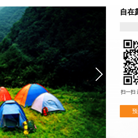
自在
扫一扫
预