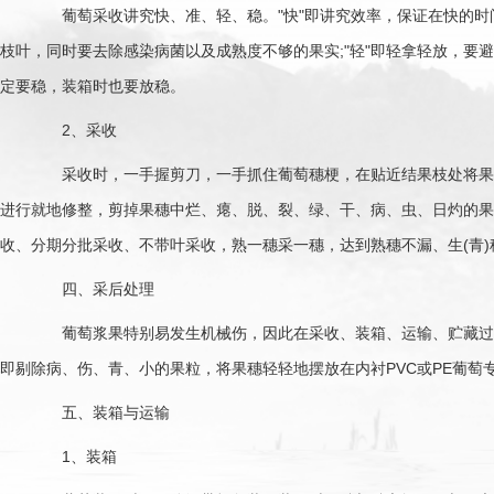
葡萄采收讲究快、准、轻、稳。"快"即讲究效率，保证在快的时间
枝叶，同时要去除感染病菌以及成熟度不够的果实;"轻"即轻拿轻放，要
定要稳，装箱时也要放稳。
2、采收
采收时，一手握剪刀，一手抓住葡萄穗梗，在贴近结果枝处将果穗
进行就地修整，剪掉果穗中烂、瘪、脱、裂、绿、干、病、虫、日灼的果
收、分期分批采收、不带叶采收，熟一穗采一穗，达到熟穗不漏、生(青
四、采后处理
葡萄浆果特别易发生机械伤，因此在采收、装箱、运输、贮藏过程
即剔除病、伤、青、小的果粒，将果穗轻轻地摆放在内衬PVC或PE葡萄
五、装箱与运输
1、装箱