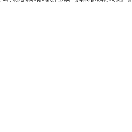
声明：本站部分内容图片来源于互联网，如有侵权请联系管理员删除，谢